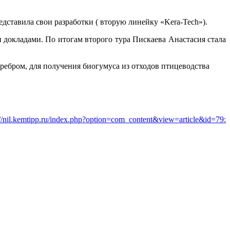
дставила свои разработки ( вторую линейку «Kera-Tech»).
докладами. По итогам второго тура Пискаева Анастасия стала
ебром, для получения биогумуса из отходов птицеводства
://nil.kemtipp.ru/index.php?option=com_content&view=article&id=79: