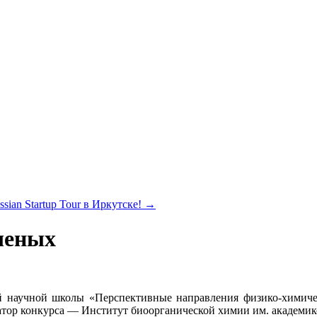
ian Startup Tour в Иркутске!
→
ченых
й научной школы «Перспективные направления физико-химиче
затор конкурса — Институт биоорганической химии им. академ