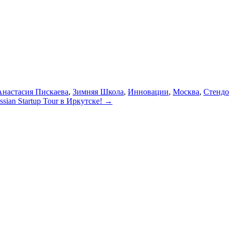
Анастасия Пискаева
,
Зимняя Школа
,
Инновации
,
Москва
,
Стендо
ian Startup Tour в Иркутске!
→