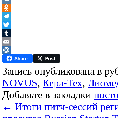
VK
Odnoklassniki
Telegram
Twitter
Tumblr
Email
Share
Post
Mail.Ru
Запись опубликована в р
NOVUS
,
Кера-Тех
,
Лиоме
Добавьте в закладки
пост
←
Итоги питч-сессий ре