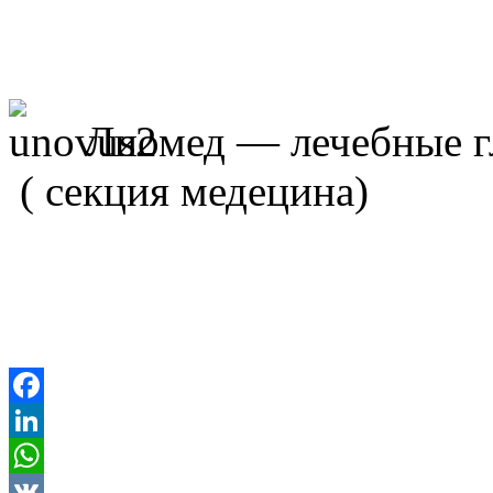
Лиомед — лечебные г
( секция медецина)
Facebook
LinkedIn
WhatsApp