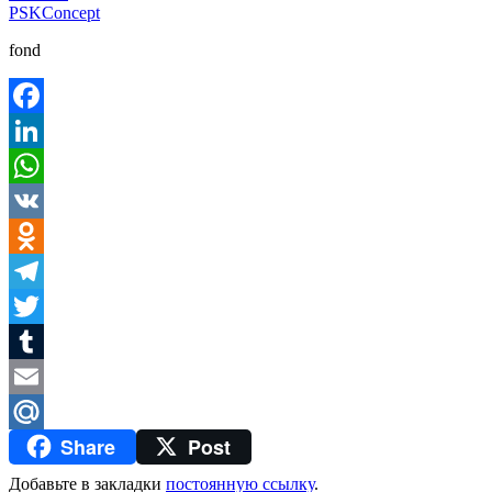
PSKConcept
fond
Facebook
LinkedIn
WhatsApp
VK
Odnoklassniki
Telegram
Twitter
Tumblr
Email
Share
Post
Mail.Ru
Добавьте в закладки
постоянную ссылку
.