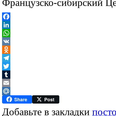
Французско-сибирский Це
Facebook
LinkedIn
WhatsApp
VK
Odnoklassniki
Telegram
Twitter
Tumblr
Email
Share
Post
Mail.Ru
Добавьте в закладки
пост