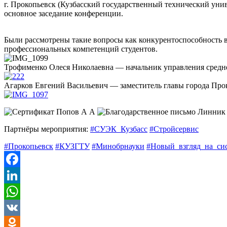
г. Прокопьевск (Кузбасский государственный технический унив
основное заседание конференции.
Были рассмотрены такие вопросы как конкурентоспособность в
профессиональных компетенций студентов.
Трофименко Олеся Николаевна — начальник управления средне
Агарков Евгений Васильевич — заместитель главы города Про
Партнёры мероприятия:
#
СУЭК_Кузбасс
#
Стройсе
рвис
#
Прокопьевск
#
КУЗГТУ
#
Минобрнауки
#
Новый_взгляд_на_си
Facebook
LinkedIn
WhatsApp
VK