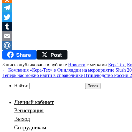
Odnoklassniki
Telegram
Twitter
Tumblr
Email
Share
Post
Mail.Ru
Запись опубликована в рубрике
Новости
с метками
КераТех
,
Ко
←
Компания «Кера-Тех» в Финляндии на мероприятие Slush 20
Теперь нас можно найти в справочнике Птицеводство России 
Найти:
Личный кабинет
Регистрация
Выход
Сотрудникам