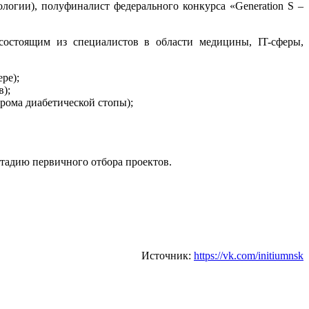
огии), полуфиналист федерального конкурса «Generation S –
состоящим из специалистов в области медицины, IT-сферы,
ре);
);
рома диабетической стопы);
тадию первичного отбора проектов.
Источник:
https://vk.com/initiumnsk