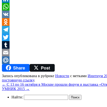
LinkedIn
WhatsApp
VK
Odnoklassniki
Telegram
Twitter
Tumblr
Email
Share
Post
Mail.Ru
Запись опубликована в рубрике
Новости
с метками
Инитиум 2
постоянную ссылку
.
←
С 13 по 16 октября в Москве прошли форум и выставка «От
УМНИК 2015
→
Найти: