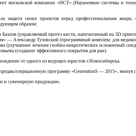
дент московской компании «НСТ» (Наукоемкие системы и технол
ла защита своих проектов перед профессиональным жюри, 
едующим образом:
Базлов (управляемый протез кисти, напечатанный на 3D принте
я» — Александр Тузовский (программный комплекс для медиков
ва (улучшение лечения гнойно-некротических осложнений синд
ьева (создание эффективного покрытия для ран).
ождение от одного из ведущих юристов г.Новосибирска.
предакселерационную программу «GenerationS — 2015», минуя с
ии и сувенирную продукцию.