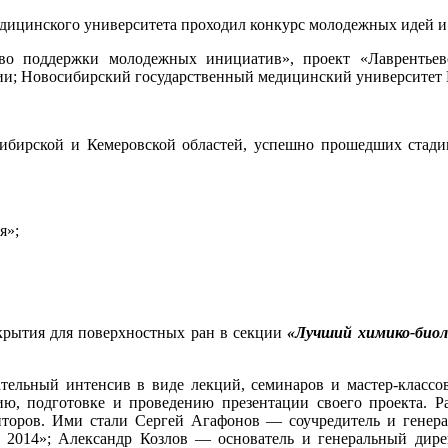
медицинского университета проходил конкурс молодежных идей 
 поддержки молодежных инициатив», проект «Лаврентьевс
ии; Новосибирский государственный медицинский университет 
сибирской и Кемеровской областей, успешно прошедших стади
я»;
крытия для поверхностных ран в секции
«Лучший химико-биол
тельный интенсив в виде лекций, семинаров и мастер-классов
ю, подготовке и проведению презентации своего проекта. Р
торов. Ими стали Сергей Агафонов — соучредитель и генер
 – 2014»; Александр Козлов — основатель и генеральный ди