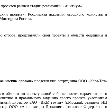
и проектов ранней стадии реализации «Инитиум».
кий прорыв»; Российская академия народного хозяйства и
Минздрава России.
ю отбора, представляли свои проекты в области медицины и
огический проект»
представляла сотрудница ООО «Кера-Тех»
 в области интеллектуальной собственности, маркетингового
азвитию и правильному видению своего проекта участникам
альный директор ЗАО «ВКМ групп» (г.Москва), резидент ИЦ
ректор ООО «Анализаторы Дыхания», финалист Федерального