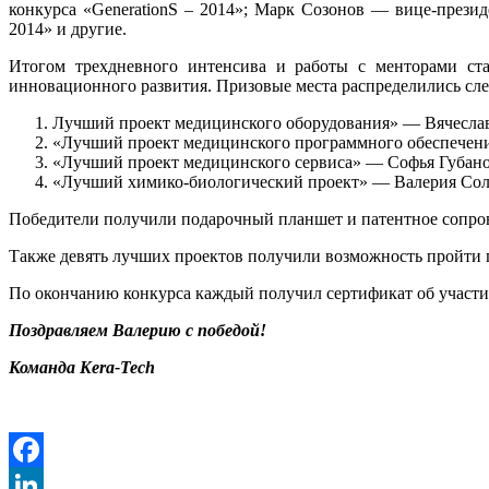
конкурса «GenerationS – 2014»; Марк Созонов — вице-прези
2014» и другие.
Итогом трехдневного интенсива и работы с менторами ста
инновационного развития. Призовые места распределились сл
Лучший проект медицинского оборудования» — Вячеслав 
«Лучший проект медицинского программного обеспечени
«Лучший проект медицинского сервиса» — Софья Губано
«Лучший химико-биологический проект» — Валерия Солов
Победители получили подарочный планшет и патентное сопров
Также девять лучших проектов получили возможность пройти 
По окончанию конкурса каждый получил сертификат об участ
Поздравляем Валерию с победой!
Команда Kera-Tech
Facebook