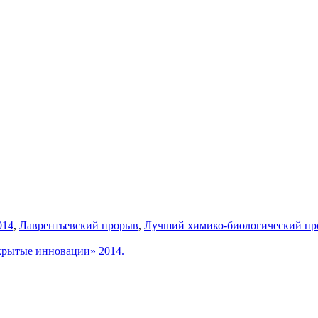
014
,
Лаврентьевский прорыв
,
Лучший химико-биологический пр
крытые инновации» 2014.