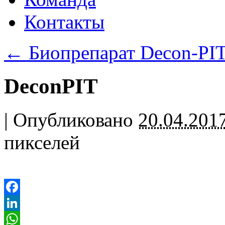
Контакты
←
Биопрепарат Decon-PI
DeconPIT
|
Опубликовано
20.04.201
пикселей
Facebook
LinkedIn