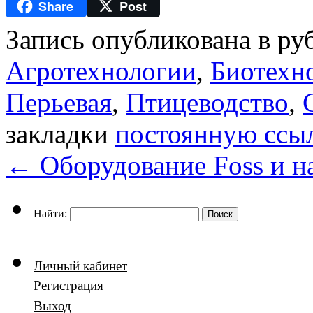
Share
Post
Mail.Ru
Запись опубликована в р
Агротехнологии
,
Биотехн
Перьевая
,
Птицеводство
,
закладки
постоянную ссы
←
Оборудование Foss и н
Найти:
Личный кабинет
Регистрация
Выход